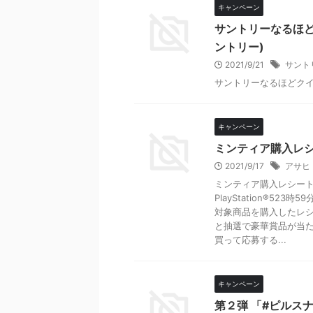
キャンペーン
サントリーなるほど
ントリー)
2021/9/21
サント
サントリーなるほどクイズ
キャンペーン
ミンティア購入レシ
2021/9/17
アサヒ
ミンティア購入レシートで
PlayStation®523時5
対象商品を購入したレ
と抽選で豪華賞品が当
買って応募する...
キャンペーン
第２弾 「#ピルス