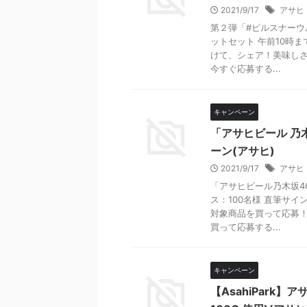
2021/9/17
アサヒ
第２弾「#ピルスナーウ
ットセット 午前10時
けて、シェア！美味し
今すぐ応募する...
キャンペーン
「アサヒビール 乃
ーン(アサヒ)
2021/9/17
アサヒ
「アサヒビール乃木坂4
ス：100名様 直筆サ
対象商品を買って応募
買って応募する...
キャンペーン
【AsahiPark