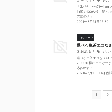
2021/5/17
キリン
「氷結®」公式Twit
抽選で100名様に新・
応募締切：
2021年5月31日23:59
キャンペーン
選べる生茶エコなB
2021/5/17
キリン
選べる生茶エコなBOX
2,000名様にエコが
応募締切：
2021年7月11日※当日消印
1
2