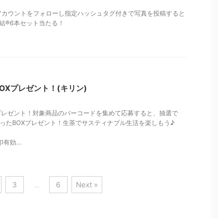
terアカウントをフォローし指定ハッシュタグ付きで写真を投稿すると
氷結®6本セット当たる！
OXプレゼント！(キリン)
プレゼント！対象商品のバーコードを集めて応募すると、抽選で
つまったBOXプレゼント！生茶でサスティナブル生活を楽しもう♪
有効...
3
…
6
Next »