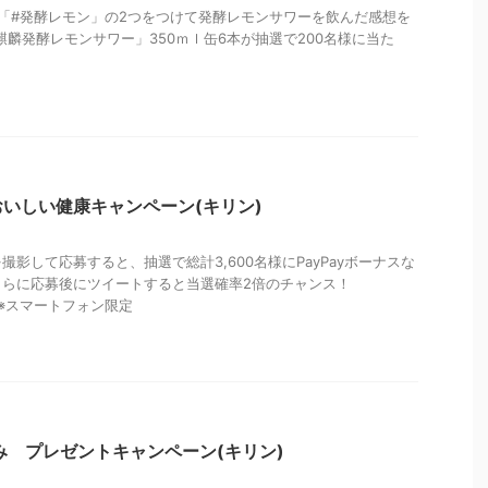
「#発酵レモン」の2つをつけて発酵レモンサワーを飲んだ感想を
と「麒麟発酵レモンサワー」350ｍｌ缶6本が抽選で200名様に当た
いしい健康キャンペーン(キリン)
影して応募すると、抽選で総計3,600名様にPayPayボーナスな
さらに応募後にツイートすると当選確率2倍のチャンス！
※スマートフォン限定
み プレゼントキャンペーン(キリン)