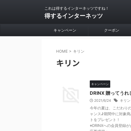
これは得するインターネッツですね！
得するインターネッツ
キャンペーン
クーポン
HOME
>
キリン
キリン
キャンペーン
DRINX 贈ってう
2021/6/24
キリン
今年の夏は、こだわり
ャンス♪期間中に対象商
トをプレゼント！
※DRINXへの会員登録