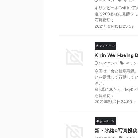
キリンビールTwitt
選で200名様に発酵レモ
応募締切：
2021年6月15日23:59
キャンペーン
Kirin Well-bei
2021/5/26
キリン
今回は「食と健康意識
とを意識して行動して
さい。
※応募にあたり、MyKI
応募締切：
2021年6月2日24:00...
キャンペーン
新・氷結®写真投稿