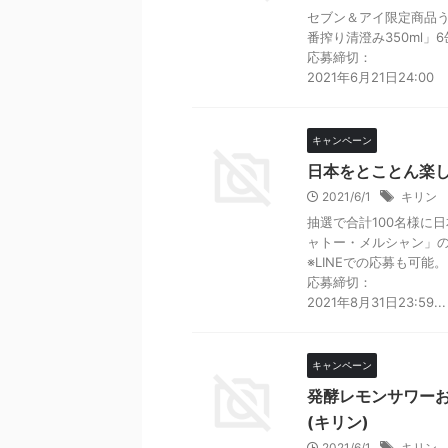
セブン＆アイ限定商品う
番搾り清澄み350ml」
応募締切：
2021年6月21日24:00
キャンペーン
日本をとことん楽し
2021/6/1
キリン
抽選で合計100名様に
ャトー・メルシャン」
※LINEでの応募も可能。
応募締切：
2021年8月31日23:59...
キャンペーン
発酵レモンサワー
(キリン)
2021/6/1
キリン