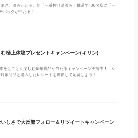
まさ、澄みわたる。新「一番搾り清澄み」抽選で100名様に「一
6缶パックが当たる！
む極上体験プレゼントキャンペーン(キリン)
日本をとことん楽しむ豪華賞品が当たるキャンペーン実施中！「シ
の対象商品と購入したレシートを撮影して応募しよう！
おいしさで大反響フォロー＆リツイートキャンペーン